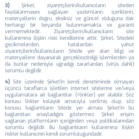
3)
Şirket, ziyaretçilerin/kullanıcıların siteden
faydalanmasını sağlayan yazılımların, içeriklerin,
materyallerin doğru, eksiksiz ve güncel olduğuna dair
herhangi bir beyanda bulunmamakta ve garanti
vermemektedir. Ziyaretçilerin/kullanıcıların site
kullanımına ilişkin riski kendilerine aittir. Şirket, Sitedeki
gecikmelerden, hatalardan yahut
ziyaretçilerin/kullanıcıların Sitede yer alan bilgi ve
materyallere dayanarak gerçekleştirdiği işlemlerden ya
da bunlar nedeniyle uğradığı zararlardan (virüs dahil)
sorumlu değildir.
4)
Site üzerinde Şirket’in kendi denetiminde olmayan
üçüncü taraflarca işletilen internet sitelerine ve/veya
uygulamalara ait bağlantılar (=linkler) yer alabilir. Söz
konusu linkler kolaylık amacıyla verilmiş olup, söz
konusu bağlantıların Sitede yer alması Şirket’in bu
bağlantıları onayladığını göstermez. Şirket erişim
sağlanan platformların içeriğinden veya politikalarından
sorumlu değildir. Bu bağlantıların kullanımına ilişkin
riskler kullanıcının kendi sorumluluğundadır.