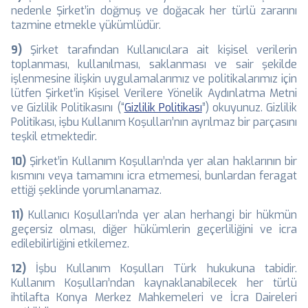
nedenle Şirket’in doğmuş ve doğacak her türlü zararını
tazmine etmekle yükümlüdür.
9)
Şirket tarafından Kullanıcılara ait kişisel verilerin
toplanması, kullanılması, saklanması ve sair şekilde
işlenmesine ilişkin uygulamalarımız ve politikalarımız için
lütfen Şirket’in Kişisel Verilere Yönelik Aydınlatma Metni
ve Gizlilik Politikasını (“
Gizlilik Politikası
”) okuyunuz. Gizlilik
Politikası, işbu Kullanım Koşulları’nın ayrılmaz bir parçasını
teşkil etmektedir.
10)
Şirket’in Kullanım Koşulları’nda yer alan haklarının bir
kısmını veya tamamını icra etmemesi, bunlardan feragat
ettiği şeklinde yorumlanamaz.
11)
Kullanıcı Koşulları’nda yer alan herhangi bir hükmün
geçersiz olması, diğer hükümlerin geçerliliğini ve icra
edilebilirliğini etkilemez.
12)
İşbu Kullanım Koşulları Türk hukukuna tabidir.
Kullanım Koşulları’ndan kaynaklanabilecek her türlü
ihtilafta Konya Merkez Mahkemeleri ve İcra Daireleri