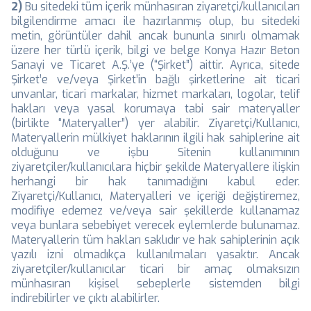
2)
Bu sitedeki tüm içerik münhasıran ziyaretçi/kullanıcıları
bilgilendirme amacı ile hazırlanmış olup, bu sitedeki
metin, görüntüler dahil ancak bununla sınırlı olmamak
üzere her türlü içerik, bilgi ve belge Konya Hazır Beton
Sanayi ve Ticaret A.Ş.’ye (“Şirket”) aittir. Ayrıca, sitede
Şirket’e ve/veya Şirket’in bağlı şirketlerine ait ticari
unvanlar, ticari markalar, hizmet markaları, logolar, telif
hakları veya yasal korumaya tabi sair materyaller
(birlikte “Materyaller”) yer alabilir. Ziyaretçi/Kullanıcı,
Materyallerin mülkiyet haklarının ilgili hak sahiplerine ait
olduğunu ve işbu Sitenin kullanımının
ziyaretçiler/kullanıcılara hiçbir şekilde Materyallere ilişkin
herhangi bir hak tanımadığını kabul eder.
Ziyaretçi/Kullanıcı, Materyalleri ve içeriği değiştiremez,
modifiye edemez ve/veya sair şekillerde kullanamaz
veya bunlara sebebiyet verecek eylemlerde bulunamaz.
Materyallerin tüm hakları saklıdır ve hak sahiplerinin açık
yazılı izni olmadıkça kullanılmaları yasaktır. Ancak
ziyaretçiler/kullanıcılar ticari bir amaç olmaksızın
münhasıran kişisel sebeplerle sistemden bilgi
indirebilirler ve çıktı alabilirler.