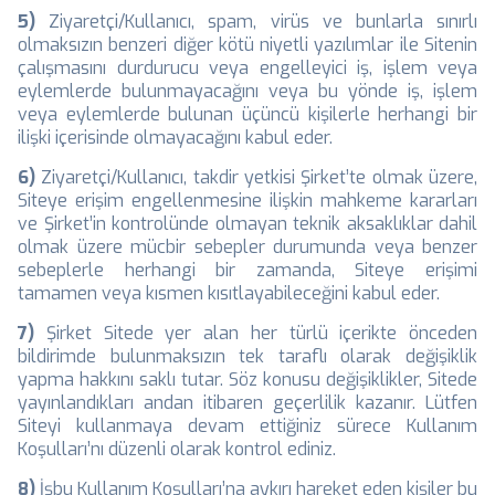
5)
Ziyaretçi/Kullanıcı, spam, virüs ve bunlarla sınırlı
olmaksızın benzeri diğer kötü niyetli yazılımlar ile Sitenin
çalışmasını durdurucu veya engelleyici iş, işlem veya
eylemlerde bulunmayacağını veya bu yönde iş, işlem
veya eylemlerde bulunan üçüncü kişilerle herhangi bir
ilişki içerisinde olmayacağını kabul eder.
6)
Ziyaretçi/Kullanıcı, takdir yetkisi Şirket’te olmak üzere,
Siteye erişim engellenmesine ilişkin mahkeme kararları
ve Şirket’in kontrolünde olmayan teknik aksaklıklar dahil
olmak üzere mücbir sebepler durumunda veya benzer
sebeplerle herhangi bir zamanda, Siteye erişimi
tamamen veya kısmen kısıtlayabileceğini kabul eder.
7)
Şirket Sitede yer alan her türlü içerikte önceden
bildirimde bulunmaksızın tek taraflı olarak değişiklik
yapma hakkını saklı tutar. Söz konusu değişiklikler, Sitede
yayınlandıkları andan itibaren geçerlilik kazanır. Lütfen
Siteyi kullanmaya devam ettiğiniz sürece Kullanım
Koşulları’nı düzenli olarak kontrol ediniz.
8)
İşbu Kullanım Koşulları’na aykırı hareket eden kişiler bu