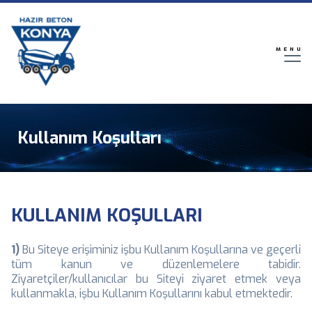
Ana
içeriğe
atla
MENU
Kullanım Koşulları
KULLANIM KOŞULLARI
1)
Bu Siteye erişiminiz işbu Kullanım Koşullarına ve geçerli
tüm kanun ve düzenlemelere tabidir.
Ziyaretçiler/kullanıcılar bu Siteyi ziyaret etmek veya
kullanmakla, işbu Kullanım Koşullarını kabul etmektedir.